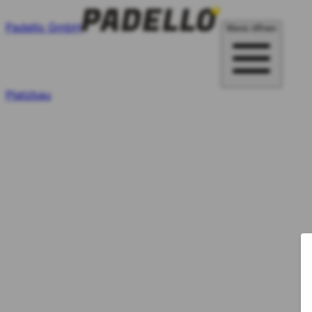
Padello GmbH
Menü öffnen
Platzbau