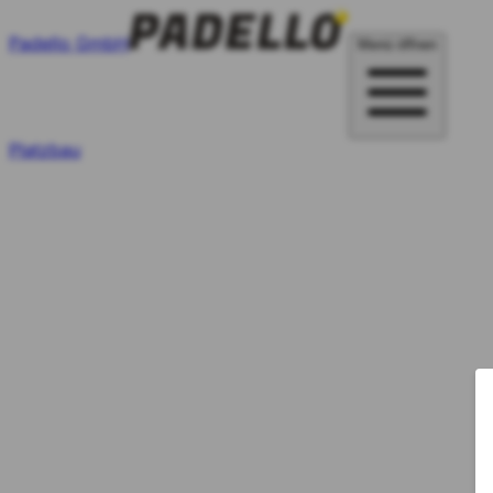
Padello GmbH
Menü öffnen
Platzbau