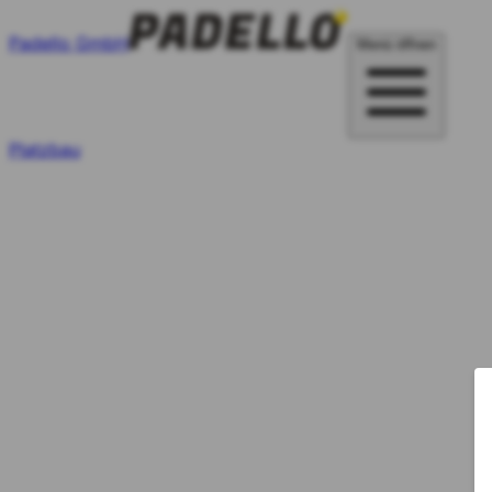
Padello GmbH
Menü öffnen
Platzbau