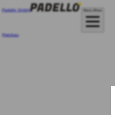
Padello GmbH
Menü öffnen
Platzbau