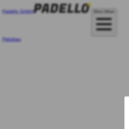
Padello GmbH
Menü öffnen
Platzbau